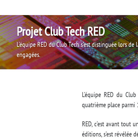
Skip
Skip
Skip
to
to
to
primary
content
footer
Projet Club Tech RED
navigation
L’équipe RED du Club Tech s’est distinguée lors d
engagées.
L’équipe RED du Club 
quatrième place parmi 
RED, c’est avant tout u
éditions, s’est révélée 